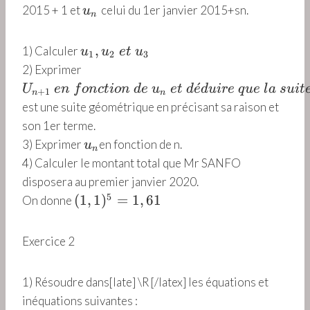
\
0
_
u
2015 + 1 et
celui du 1er janvier 2015+sn.
u
n
%
1
_
~
n
u
,
1) Calculer
u
u
e
t
u
1
2
3
~
_
U
2) Exprimer
1
_
ˊ
U
e
n
f
o
n
c
t
i
o
n
d
e
u
e
t
d
e
d
u
i
re
q
u
e
l
a
s
u
i
t
+
1
n
n
,
{
est une suite géométrique en précisant sa raison et
u
n
son 1er terme.
_
+
u
3) Exprimer
en fonction de n.
u
2
1
n
_
4) Calculer le montant total que Mr SANFO
~
}
n
e
disposera au premier janvier 2020.
~
(
t
5
(
1
,
1
)
=
1
,
61
e
On donne
1
~
n
,
u
~
Exercice 2
1
_
f
)
3
o
^
1) Résoudre dans[late] \R [/latex] les équations et
n
5
c
inéquations suivantes :