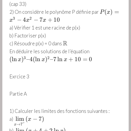
=
ti
(cap 33)
1
o
P
(
)
=
2) On considère le polynôme P définie par
P
x
,
n
(
3
2
−
4
−
7
+
10
x
x
x
6
~
x
a) Vérifier 1 est une racine de p(x)
1
d
)
b) Factoriser p(x)
e
=
\
R
c) Résoudre p(x) = 0 dans
~
x
R
(
En déduire les solutions de l’équation
u
^
\
3
2
(
l
n
)
–4
(
_
l
n
)
–7
l
n
+
10
=
0
x
x
x
3
l
n
-
n
~
4
Exrcice 3
x
e
x
)
t
^
^
Partie A
~
2
3
d
-
–
é
7
1) Calculer les limites des fonctions suivantes :
4
d
x
\l
l
i
m
(
−
7
)
a)
x
(
u
+
+
→
7
i
x
\
ir
\l
1
l
i
m
(
+
4
+
2
l
n
)
b)
x
x