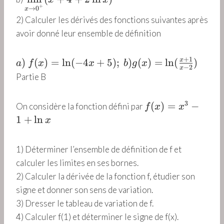
m
l
+
e
→
0
i
0
x
\l
n
2) Calculer les dérivés des fonctions suivantes après
~
m
i
x
q
avoir donné leur ensemble de définition
\l
m
)
u
i
it
^
e
m
+
1
a
s
)
(
)
=
l
n
(
−
4
+
5
)
;
)
(
)
=
l
n
(
)
x
a
f
x
x
b
g
x
2
−
2
~
it
x
)
_
Partie B
–
l
s
~
{
7
a
_
f(
\
\
f(
~
3
(
)
=
−
{
On considère la fonction défini par
f
x
x
x
s
l
x
s
\
1
+
l
n
)
x
u
n
)
u
s
=
b
x
=
it
u
\
st
1) Déterminer l’ensemble de définition de f et
+
x
e
b
l
a
1
calculer les limites en ses bornes.
^
~
st
n
c
0
2) Calculer la dérivée de la fonction f, étudier son
3
(
a
(-
k
=
-
U
c
signe et donner son sens de variation.
4
{
0
1
_
k
3) Dresser le tableau de variation de f.
x
x
+
n
{
+
4) Calculer f(1) et déterminer le signe de f(x).
\