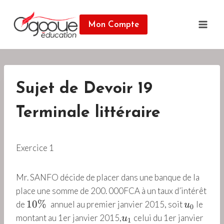
Skip
to
Mon Compte
content
Sujet de Devoir 19
Terminale littéraire
Exercice 1
Mr. SANFO décide de placer dans une banque de la
place une somme de 200. 000FCA à un taux d’intérêt
1
u
10%
de
annuel au premier janvier 2015, soit
le
u
0
0
_
u
montant au 1er janvier 2015,
celui du 1er janvier
u
1