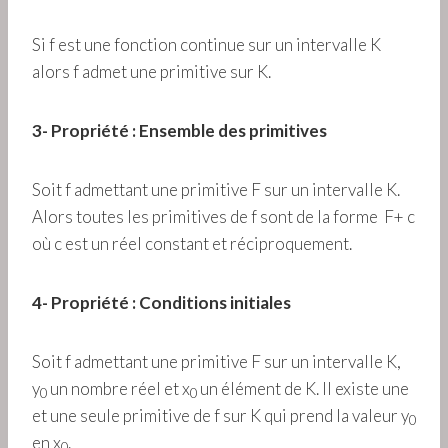
Si f est une fonction continue sur un intervalle K
alors f admet une primitive sur K.
3- Propriété : Ensemble des primitives
Soit f admettant une primitive F sur un intervalle K.
Alors toutes les primitives de f sont de la forme F+ c
où c est un réel constant et réciproquement.
4- Propriété : Conditions initiales
Soit f admettant une primitive F sur un intervalle K,
y
un nombre réel et x
un élément de K. Il existe une
0
0
et une seule primitive de f sur K qui prend la valeur y
0
en x
.
0