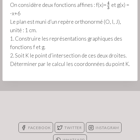
~
-
4
\
On considère deux fonctions affines : f(x)=
et g(x) =
{
{
4
~
3
f
-x+6
5
5
\
4
r
}
}
Le plan est muni d’un repère orthonormé (O, I, J),
s
\
a
{
q
unité : 1 cm.
s
c
2
r
q
1. Construire les représentations graphiques des
{
}
t
r
fonctions f et g.
4
{
t
2. Soit K le point d’intersection de ces deux droites.
}
3
{
{
Déterminer par le calcul les coordonnées du point K.
}
3
3
}
}
FACEBOOK
TWITTER
INSTAGRAM
WHATSAPP