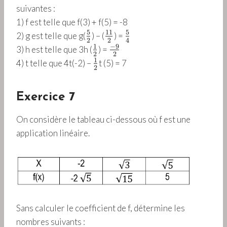
suivantes :
1) f est telle que f(3) + f(5) = -8
5
11
5
\
\
\
2) g est telle que g(
) – (
) =
2
2
4
f
f
f
1
−
9
\
\
3)
h est telle que 3h (
) =
2
2
r
r
r
f
f
1
\
4)
t telle que 4t(-2) –
t (5) = 7
2
a
a
a
r
r
f
c
c
c
a
a
r
{
{
{
c
c
Exercice 7
a
5
1
5
{
{
c
}
1
}
On considère le tableau ci-dessous où f est une
1
-
{
{
}
{
}
9
application linéaire.
1
2
{
4
{
}
}
}
2
}
2
{
{
}
}
2
2
}
}
Sans calculer le coefficient de f, détermine les
nombres suivants :