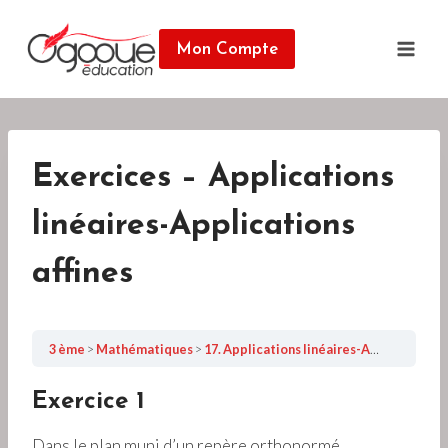
Skip
to
Mon Compte
content
Exercices – Applications
linéaires-Applications
affines
3 ème
Mathématiques
17. Applications linéaires-Applications affines
Exercice 1
(
Dans le plan muni d’un repère orthonormé