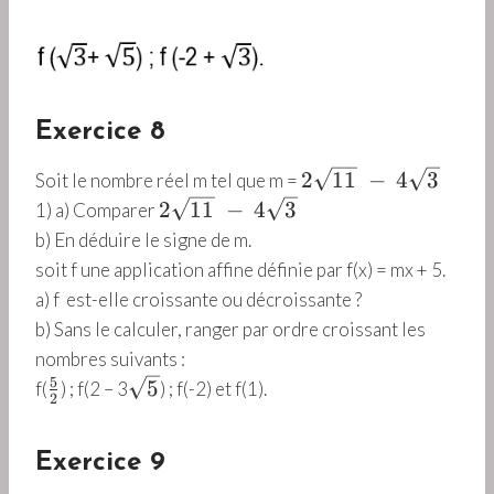
Exercice 8
2
2
11
−
4
3
Soit le nombre réel m tel que m =
\
2
2
11
−
4
3
1) a) Comparer
s
\
b) En déduire le signe de m.
q
s
soit f une application affine définie par f(x) = mx + 5.
r
q
a) f est-elle croissante ou décroissante ?
t
r
b) Sans le calculer, ranger par ordre croissant les
{
t
nombres suivants :
1
{
5
\
\
5
1
f(
) ; f(2 – 3
) ; f(-2) et f(1).
1
2
f
s
}
1
r
q
~
}
Exercice 9
a
r
-
~
c
t