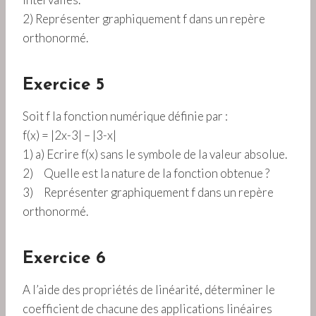
}
}
}
r
2) Représenter graphiquement f dans un repère
;
t
orthonormé.
\
{
o
x
v
-
Exercice 5
e
4
rr
}
Soit f la fonction numérique définie par :
i
f(x) = |2x-3| – |3-x|
g
1) a) Ecrire f(x) sans le symbole de la valeur absolue.
h
2) Quelle est la nature de la fonction obtenue ?
t
3) Représenter graphiquement f dans un repère
a
orthonormé.
rr
o
w
Exercice 6
{
j
A l’aide des propriétés de linéarité, déterminer le
}
coefficient de chacune des applications linéaires
)