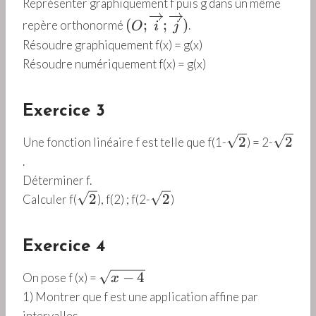
;
Représenter graphiquement f puis g dans un même
rt
\
(
(
;
;
)
repère orthonormé
.
O
i
j
{
o
O
Résoudre graphiquement f(x) = g(x)
(-
v
;
Résoudre numériquement f(x) = g(
x)
2
e
\
x
rr
o
+
i
v
Exercice 3
1
g
e
)
h
rr
\
\
2
2
Une fonction linéaire f est telle que f(1-
) = 2-
^
t
i
s
s
.
2
a
g
q
q
Déterminer f.
}
rr
h
r
r
\
\
2
2
Calculer f(
), f(2) ; f(2-
)
o
t
t
t
s
s
w
a
{
{
q
q
{
rr
2
2
Exercice 4
r
r
j
o
}
}
t
t
}
w
\
−
4
On pose f (x) =
x
{
{
)
{
s
1) Montrer que f est une application affine par
2
2
i
q
intervalles.