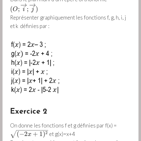
O
(
;
;
)
O
i
j
;
Représenter graphiquement les fonctions f, g, h, i, j
\
et k définies par :
o
v
e
rr
i
g
h
t
a
rr
o
w
Exercice 2
{
\
On donne les fonctions f et g définies par f(x) =
i
s
(
−
2
+
1
)
2
}
et g(x)=x+4
x
q