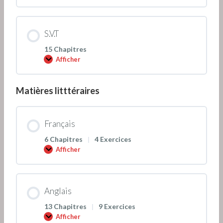
h
i
m
i
e
S.V.T
15 Chapitres
Afficher
S
.
V
.
Matières litttéraires
T
Français
6 Chapitres
|
4 Exercices
Afficher
F
r
a
n
ç
a
Anglais
i
s
13 Chapitres
|
9 Exercices
Afficher
A